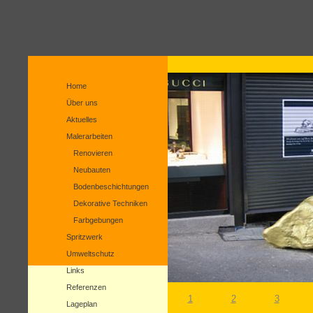
Home
Über uns
Aktuelles
Malerarbeiten
Renovieren
Neubauten
Bodenbeschichtungen
Dekorative Techniken
Farbgebungen
Spritzwerk
Umweltschutz
Links
Referenzen
1
2
3
Lageplan